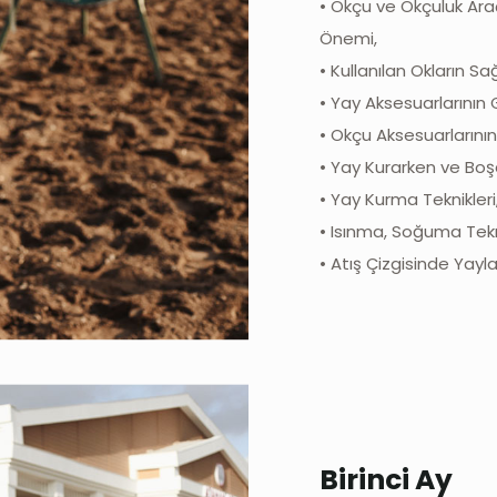
• Okçu ve Okçuluk Araç
Önemi,
• Kullanılan Okların S
• Yay Aksesuarlarının 
• Okçu Aksesuarlarını
• Yay Kurarken ve Boşa
• Yay Kurma Teknikleri
• Isınma, Soğuma Tekn
• Atış Çizgisinde Yay
Birinci Ay