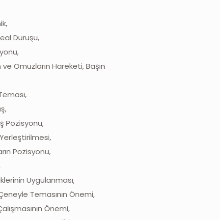
ik,
eal Duruşu,
syonu,
ın ve Omuzların Hareketi, Başın
 Teması,
ş,
ış Pozisyonu,
Yerleştirilmesi,
arın Pozisyonu,
,
klerinin Uygulanması,
ve Çeneyle Temasının Önemi,
 Çalışmasının Önemi,