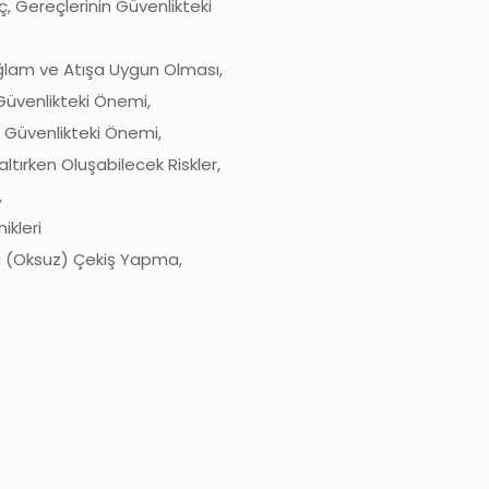
, Gereçlerinin Güvenlikteki
ağlam ve Atışa Uygun Olması,
Güvenlikteki Önemi,
n Güvenlikteki Önemi,
ltırken Oluşabilecek Riskler,
,
ikleri
la (Oksuz) Çekiş Yapma,