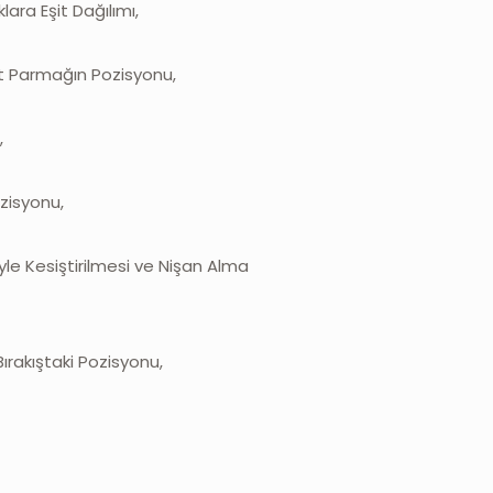
lara Eşit Dağılımı,
t Parmağın Pozisyonu,
,
ozisyonu,
iyle Kesiştirilmesi ve Nişan Alma
Bırakıştaki Pozisyonu,