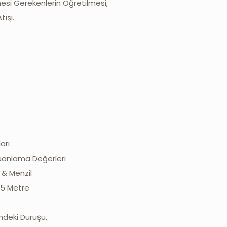
lmesi Gerekenlerin Öğretilmesi,
ışı.
arı
Puanlama Değerleri
a & Menzil
-15 Metre
indeki Duruşu,