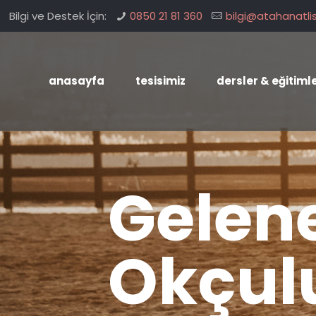
Bilgi ve Destek İçin:
0850 21 81 360
bilgi@atahanatli
anasayfa
tesisimiz
dersler & eğitiml
Gelene
Okçul