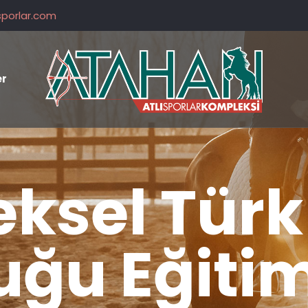
sporlar.com
er
ksel Türk
uğu Eğitim