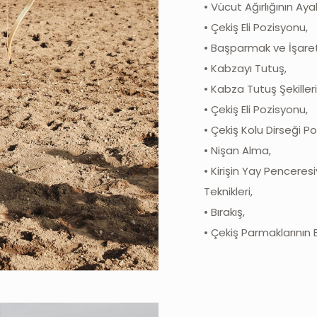
• Vücut Ağırlığının Ayak
• Çekiş Eli Pozisyonu,
• Başparmak ve İşare
• Kabzayı Tutuş,
• Kabza Tutuş Şekilleri
• Çekiş Eli Pozisyonu,
• Çekiş Kolu Dirseği P
• Nişan Alma,
• Kirişin Yay Penceres
Teknikleri,
• Bırakış,
• Çekiş Parmaklarının 