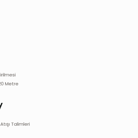
irilmesi
-20 Metre
y
tışı Talimleri