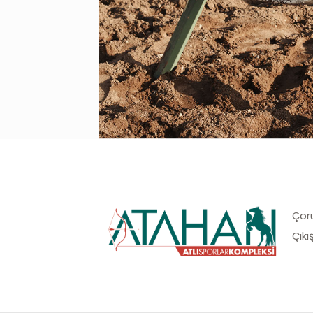
Çor
Çıkı