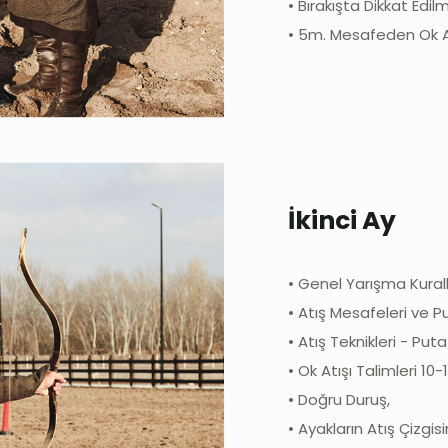
• Bırakışta Dikkat Edi
• 5m. Mesafeden Ok At
İkinci Ay
• Genel Yarışma Kurall
• Atış Mesafeleri ve 
• Atış Teknikleri - Put
• Ok Atışı Talimleri 10
• Doğru Duruş,
• Ayakların Atış Çizgis