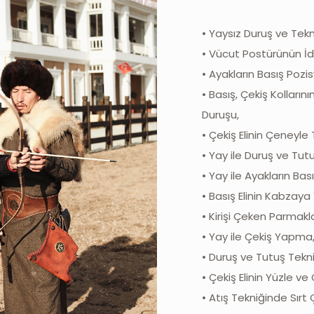
• Yaysız Duruş ve Tekn
• Vücut Postürünün İd
• Ayakların Basış Pozi
• Basış, Çekiş Kolların
Duruşu,
• Çekiş Elinin Çeneyle
• Yay ile Duruş ve Tutu
• Yay ile Ayakların Bas
• Basış Elinin Kabzaya 
• Kirişi Çeken Parmakl
• Yay ile Çekiş Yapma
• Duruş ve Tutuş Tekni
• Çekiş Elinin Yüzle 
• Atış Tekniğinde Sırt