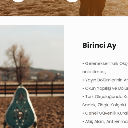
Birinci Ay
• Geleneksel Türk Okç
anlatılması,
• Yayın Bölümlerinin An
• Okun Yapılışı ve Bölü
• Türk Okçuluğunda Kul
Sadak, Zihgir, Kolçak) 
• Genel Güvenlik Kurall
• Atış Alanı, Antrenma