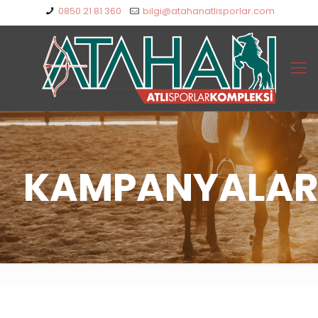
0850 21 81 360
bilgi@atahanatlisporlar.com
KAMPANYALA